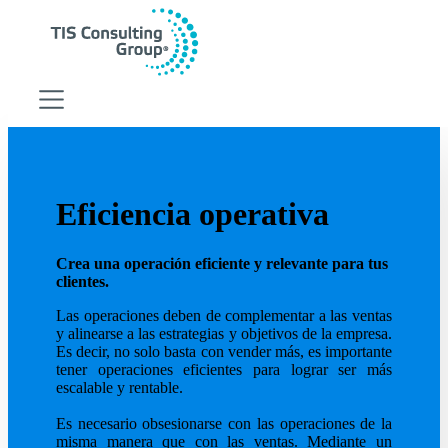
Estrategia digital
Estrategia digital
HubSpot CRM
Eficiencia operativa
Inbound Marketing
Growth Marketing
Crea una operación eficiente y relevante para tus
Gestión de ventas
clientes.
RevOps
Las operaciones deben de complementar a las ventas
Consultoria Empresarial
y alinearse a las estrategias y objetivos de la empresa.
Es decir, no solo basta con vender más, es importante
Consultoria Empresarial
tener operaciones eficientes para lograr ser más
Desarrollo de software
escalable y rentable.
Integración de servicios en la nube
Mejora en la cadena de suministro
Es necesario obsesionarse con las operaciones de la
Analítica para negocios
misma manera que con las ventas. Mediante un