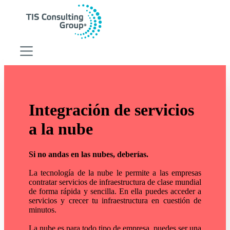
Estrategia digital
Estrategia digital
HubSpot CRM
Integración de servicios
Inbound Marketing
a la nube
Growth Marketing
Gestión de ventas
RevOps
Si no andas en las nubes, deberías.
Consultoria Empresarial
La tecnología de la nube le permite a las empresas
Consultoria Empresarial
contratar servicios de infraestructura de clase mundial
de forma rápida y sencilla. En ella puedes acceder a
Desarrollo de software
servicios y crecer tu infraestructura en cuestión de
Integración de servicios en la nube
minutos.
Mejora en la cadena de suministro
Analítica para negocios
La nube es para todo tipo de empresa, puedes ser una