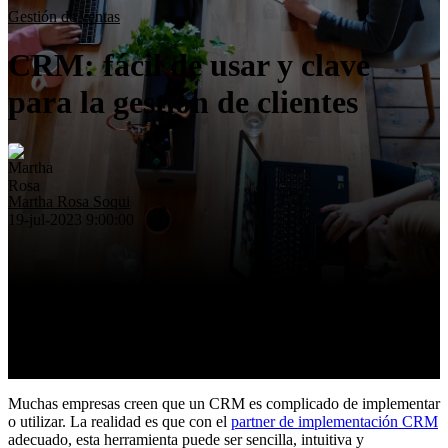
Eficiencia operativa
Gestión de ventas
Insights
CRM: fácil de usar y clave
Nosotros
Contacto
para la gestión de clientes
Martha Rosa Soqui
19-jul-2023 9:00:00
Muchas empresas creen que un CRM es complicado de implementar
o utilizar. La realidad es que con el
partner de implementación CRM
adecuado, esta herramienta puede ser sencilla, intuitiva y