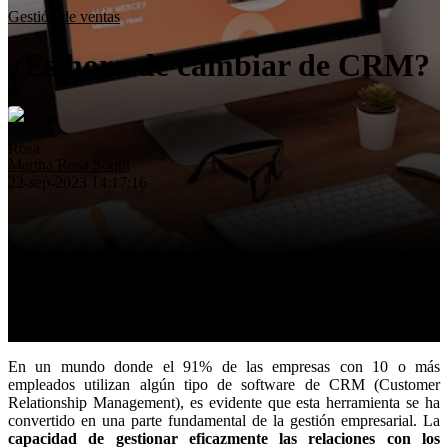
Eficiencia operativa
Gestión de ventas
Insights
¿Es hora de cambiar de CRM?
Nosotros
Contacto
Martha Rosa Soqui
22-sep-2023 14:17:16
En un mundo donde el 91% de las empresas con 10 o más
empleados utilizan algún tipo de software de CRM (Customer
Relationship Management), es evidente que esta herramienta se ha
convertido en una parte fundamental de la gestión empresarial. La
capacidad de gestionar eficazmente las relaciones con los