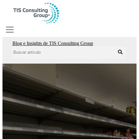
Blog e Insights de TIS Consulting Group
Estrategia digital
Estrategia digital
HubSpot CRM
Inbound Marketing
Growth Marketing
Gestión de ventas
RevOps
Consultoria Empresarial
Consultoria Empresarial
Desarrollo de software
Integración de servicios en la nube
Mejora en la cadena de suministro
Analítica para negocios