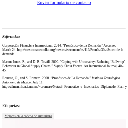
Enviar formulario de contacto
Referencias:
Corporación Financiera Internacional. 2014. “Pronóstico de La Demanda.” Accessed
March 24. http://mexico.smetoolkit.org/mexico/es/content/es/416/Pron%c3%b3stico-de-la-
demanda.
Mason-Jones, R., and D. R. Towill. 2000. “Coping with Uncertainty: Reducing ‘Bullwhip’
Behaviour in Global Supply Chains.”
Supply Chain Forum
. An International Journal, 40–
45.
Romero, O., and S. Romero. 2008. “Pronóstico de La Demanda.”
Instituto Tecnológico
Autónomo de México
. July 11.
http://allman.rhon.itam.mx/~oromero/Notas3_Pronostico_e_Inventarios_Diplomado_Plan_y
Etiquetas:
Mejoras en la cadena de suministro