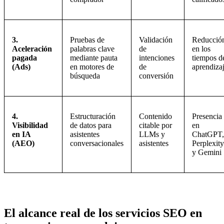
3.
Pruebas de
Validación
Reducció
Aceleración
palabras clave
de
en los
pagada
mediante pauta
intenciones
tiempos d
(Ads)
en motores de
de
aprendiza
búsqueda
conversión
4.
Estructuración
Contenido
Presencia
Visibilidad
de datos para
citable por
en
en IA
asistentes
LLMs y
ChatGPT,
(AEO)
conversacionales
asistentes
Perplexity
y Gemini
El alcance real de los servicios SEO en