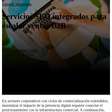
Eficiencia operativa
Growth Marketing
Insights
Servicios SEO integrados para
Nosotros
Contacto
escalar ventas B2B
TIS Consulting Group
22 jul 2026, 8:15:00
En sectores corporativos con ciclos de comercialización extendidos,
maximizar el impacto de la presencia digital requiere conectar el
posicionamiento con la infraestructura comercial. A continuación,