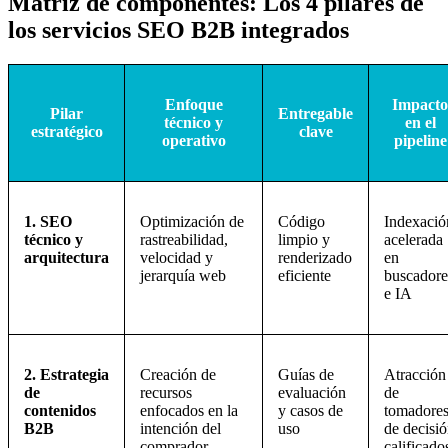
Matriz de componentes: Los 4 pilares de
los servicios SEO B2B integrados
Enfoque
Impacto
Pilar
Entregable
técnico y
en el
estratégico
clave
operativo
pipeline
1. SEO
Optimización de
Código
Indexació
técnico y
rastreabilidad,
limpio y
acelerada
arquitectura
velocidad y
renderizado
en
jerarquía web
eficiente
buscadore
e IA
2. Estrategia
Creación de
Guías de
Atracción
de
recursos
evaluación
de
contenidos
enfocados en la
y casos de
tomadore
B2B
intención del
uso
de decisi
comprador
calificado