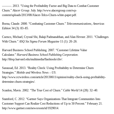
———. 2013. “Using the Profitability Factor and Big Data to Combat Customer
Churn.”
Alacer Group
. July. http://www.alacergroup.com/wp-
content/uploads/2013/08/Alacer-Telco-Churn-white-paper.pdf.
Borna, Claude. 2000. “Combating Customer Churn.”
Telecommunications, Americas
Edition
34 (3): 83–85.
Cuenco, Michael, Crystal Shi, Balaji Padmanabhan, and Alan Hevner. 2011. “Challenges
With Churn.”
ASQ Six Sigma Forum Magazine
11 (1): 20–26.
Harvard Business School Publishing. 2007. “Customer Lifetime Value
Calculator.”
Harvard Business School Publishing Corporation
.
http://hbsp.harvard.edu/multimedia/flashtools/cltv/.
Sarausad, Ed. 2013. “Reality Check: Using Profitability to Determine Churn
Strategies.”
Mobile and Wireless News – US
.
http://www.rcrwireless.com/article/20130611/opinion/reality-check-using-profitability-
determine-churn-strategies/.
Scanlon, Mavis. 2002. “The True Cost of Churn.”
Cable World
14 (28): 32–40.
Stamford, C. 2012. “Gartner Says Organizations That Integrate Communities Into
Customer Support Can Realize Cost Reductions of Up to 50 Percent.” February 21.
http://www.gartner.com/newsroom/id/1929014.