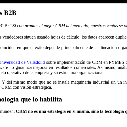
as B2B
s B2B:
“Si compramos el mejor CRM del mercado, nuestras ventas se o
los vendedores siguen usando hojas de cálculo, los datos aparecen duplica
nciden en que el éxito depende principalmente de la alineación organi
niversidad de Valladolid
sobre implementación de CRM en PYMES destac
tware no garantiza mejoras en resultados comerciales
. Asimismo, anál
lo operativo de la empresa y su estructura organizacional.
Y del mismo modo que no se instala maquinaria industrial sin un ing
or CRM
con visión estratégica.
ología que lo habilita
onfunden:
CRM no es una estrategia en sí misma, sino la tecnología q