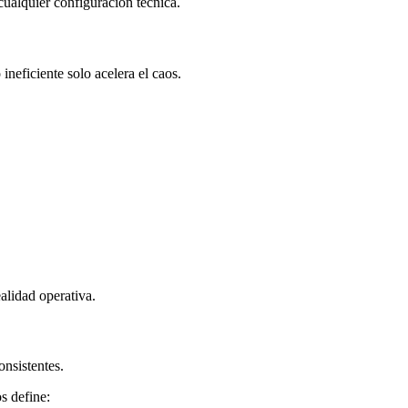
ualquier configuración técnica.
ineficiente solo acelera el caos.
alidad operativa.
onsistentes.
s define: