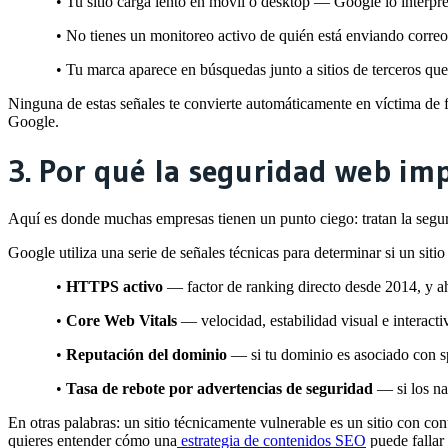
•
Tu sitio carga lento en móvil o desktop — Google lo interpre
•
No tienes un monitoreo activo de quién está enviando corre
•
Tu marca aparece en búsquedas junto a sitios de terceros que
Ninguna de estas señales te convierte automáticamente en víctima de 
Google.
3. Por qué la seguridad web im
Aquí es donde muchas empresas tienen un punto ciego: tratan la se
Google utiliza una serie de señales técnicas para determinar si un siti
•
HTTPS activo
— factor de ranking directo desde 2014, y aho
•
Core Web Vitals
— velocidad, estabilidad visual e interacti
•
Reputación del dominio
— si tu dominio es asociado con s
•
Tasa de rebote por advertencias de seguridad
— si los nav
En otras palabras: un sitio técnicamente vulnerable es un sitio con
con
quieres entender cómo una
estrategia de contenidos SEO
puede fallar