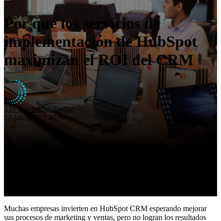
Eficiencia operativa
Insights
Por qué los servicios de
Nosotros
implementación de HubSpot
Contacto
maximizan el ROI del CRM
TIS Consulting Group
12-jul-2025 7:45:00
Muchas empresas invierten en HubSpot CRM esperando mejorar
sus procesos de marketing y ventas, pero no logran los resultados