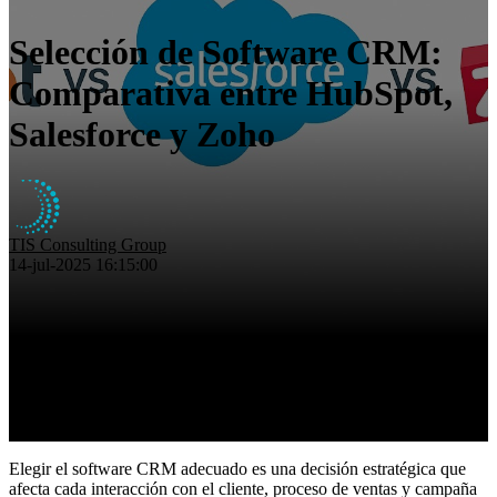
Eficiencia operativa
Insights
Selección de Software CRM:
Nosotros
Comparativa entre HubSpot,
Contacto
Salesforce y Zoho
TIS Consulting Group
14-jul-2025 16:15:00
Elegir el software CRM adecuado es una decisión estratégica que
afecta cada interacción con el cliente, proceso de ventas y campaña