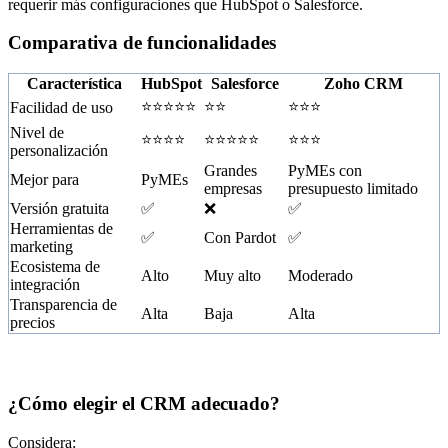
requerir más configuraciones que HubSpot o Salesforce.
Comparativa de funcionalidades
Característica
HubSpot
Salesforce
Zoho CRM
⭐⭐⭐⭐⭐
⭐⭐
⭐⭐⭐
Facilidad de uso
Nivel de
⭐⭐⭐⭐
⭐⭐⭐⭐⭐
⭐⭐⭐
personalización
Grandes
PyMEs con
Mejor para
PyMEs
empresas
presupuesto limitado
Versión gratuita
✅
❌
✅
Herramientas de
✅
Con Pardot
✅
marketing
Ecosistema de
Alto
Muy alto
Moderado
integración
Transparencia de
Alta
Baja
Alta
precios
¿Cómo elegir el CRM adecuado?
Considera: