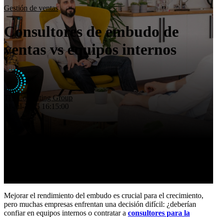
Eficiencia operativa
Gestión de ventas
Insights
Consultores de embudo de
Nosotros
Contacto
ventas vs equipos internos
TIS Consulting Group
31-jul-2025 16:15:00
Mejorar el rendimiento del embudo es crucial para el crecimiento,
pero muchas empresas enfrentan una decisión difícil: ¿deberían
confiar en equipos internos o contratar a
consultores para la