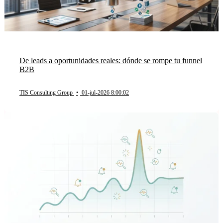
De leads a oportunidades reales: dónde se rompe tu funnel
B2B
TIS Consulting Group
•
01-jul-2026 8:00:02