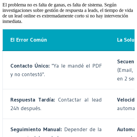
El problema no es falta de ganas, es falta de sistema. Según
investigaciones sobre gestión de respuesta a leads, el tiempo de vida
de un lead online es extremadamente corto si no hay intervención
inmediata.
El Error Común
La Soluc
Secuenc
Contacto Único:
"Ya le mandé el PDF
(Email, 
y no contestó".
en 2 se
Respuesta Tardía:
Contactar al lead
Veloc
24h después.
automat
Seguimiento Manual:
Depender de la
Automat