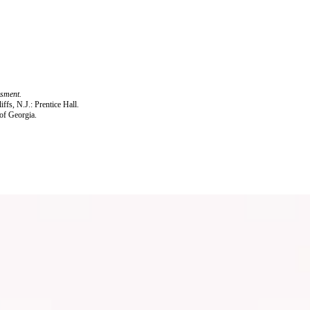
sment.
fs, N.J.: Prentice Hall.
of Georgia.