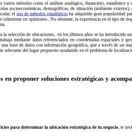
do varios métodos como el análisis analógico, financiero, estadístico y 
rías socioeconómicas, demográficas, de situación (ambiente exterior), de
cular, el
uso de métodos estadísticos
ha adquirido gran popularidad par
y no solamente en opiniones-. No obstante, la experiencia en el tipo d
ma.
a la selección de ubicaciones, en los últimos años se ha introducido 
rabaja mediante datos referenciados en coordenadas espaciales y geo
e una base de datos con información geográfica, que a través de un mapa 
n relevante del lugar propuesto ayudando en el problema de localización
s en proponer soluciones estratégicas y acompa
icios para determinar la ubicación estratégica de tu negocio
, te in